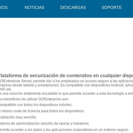
CIOS
NOTICIAS
DESCARGAS
SOPORTE
lataforma de securización de contenidos en cualquier dispo
O!Enterprise Server
, permite dar a los empleados un acceso seguro a las aplicacion
mpresa desde tablets y smartphones. Es compatible con dispositivos Android, ip
AP, etc.
s una solución totalmente escalable lo que permite acceder a esta tecnología a e
os beneficios de utilizar GO!Enterprise son:
ompatible con todos los dispositivos móviles.
l mismo coste de licencia para todos los dispositivos.
nstalación muy sencilla.
ntorno de administración sencillo de operar y mantener.
ermite acceder a los datos y las aplicaciones corporativas en un entorno seguro.