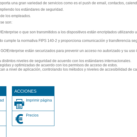
oporta una gran variedad de servicios como es el push de email, contactos, calenda
mpliendo los estándares de seguridad.
o de los empleados.
ise son:
nterprise o que son transmitidos a los dispositivos están encriptados utilizando 
ado cumple la normativa FIPS 140-2 y proporciona comunicación y transferencia seg
GO!Enterprise están securizados para prevenir un acceso no autorizado y su uso i
a distintos niveles de seguridad de acuerdo con los estándares internacionales.
egidas y optimizadas de acuerdo con los permisos de acceso de estos.
ican a nivel de aplicación, controlando los métodos y niveles de accesibilidad de c
s
ACCIONES
dad
Imprimir página
Precios