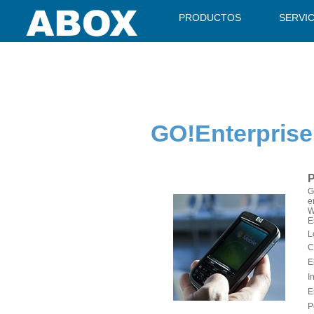
" />
PRODUCTOS
SERVI
GO!Enterprise
P
G
e
W
E
L
C
E
I
E
P