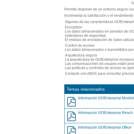
S
Permite disponer de un entorno seguro cu
Incrementa la satisfacción y el rendimient
Algunas de las características GO!Emterpr
Encryption
Los datos almacenados en servidor de GO!E
estándares de seguridad.
El módulo de encriptación de datos utiliz
Control de acceso
Los datos almacenados o transmitidos por 
Arquitectura segura
La arquitectura de GO!Enterprise incorpor
Las comunicaciones de usuario están prot
Las políticas y controles de acceso se apl
Contacte con ABOX para consultar precio
Temas relacionados
Información GO!Enterprise Movili
Información GO!Enterprise Reach
Información GO!Enterprise Office