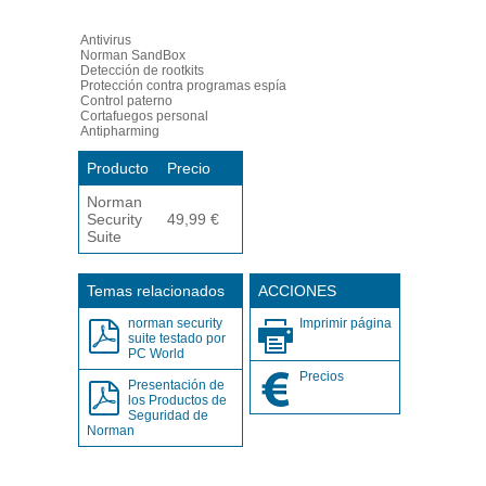
Antivirus
Norman SandBox
Detección de rootkits
Protección contra programas espía
Control paterno
Cortafuegos personal
Antipharming
Producto
Precio
Norman
Security
49,99 €
Suite
Temas relacionados
ACCIONES
norman security
Imprimir página
suite testado por
PC World
Precios
Presentación de
los Productos de
Seguridad de
Norman