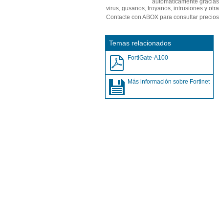
automáticamente gracias a
virus, gusanos, troyanos, intrusiones y ot
Contacte con ABOX para consultar precio
Temas relacionados
FortiGate-A100
Más información sobre Fortinet