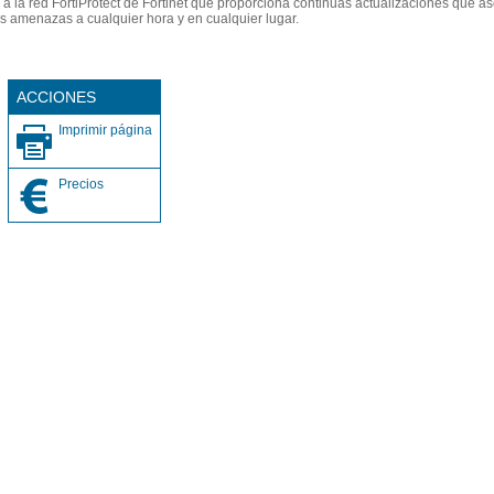
 la red FortiProtect de Fortinet que proporciona continuas actualizaciones que as
ras amenazas a cualquier hora y en cualquier lugar.
s
ACCIONES
Imprimir página
Precios