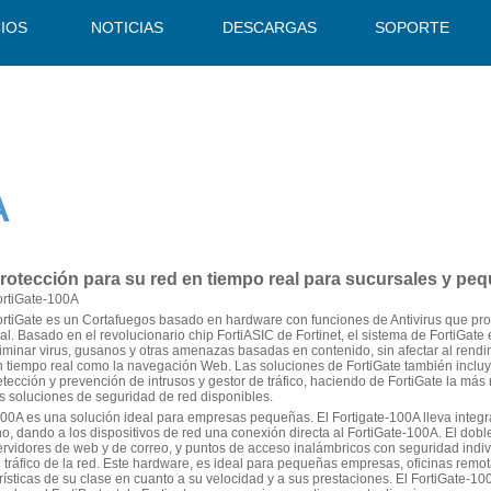
CIOS
NOTICIAS
DESCARGAS
SOPORTE
A
rotección para su red en tiempo real para sucursales y p
ortiGate-100A
ortiGate es un Cortafuegos basado en hardware con funciones de Antivirus que pro
al. Basado en el revolucionario chip FortiASIC de Fortinet, el sistema de FortiGate
iminar virus, gusanos y otras amenazas basadas en contenido, sin afectar al rendim
n tiempo real como la navegación Web. Las soluciones de FortiGate también incluye
tección y prevención de intrusos y gestor de tráfico, haciendo de FortiGate la más
as soluciones de seguridad de red disponibles.
100A es una solución ideal para empresas pequeñas. El Fortigate-100A lleva integ
no, dando a los dispositivos de red una conexión directa al FortiGate-100A. El do
rvidores de web y de correo, y puntos de acceso inalámbricos con seguridad indivi
l tráfico de la red. Este hardware, es ideal para pequeñas empresas, oficinas remota
rísticas de su clase en cuanto a su velocidad y a sus prestaciones. El FortiGate-1