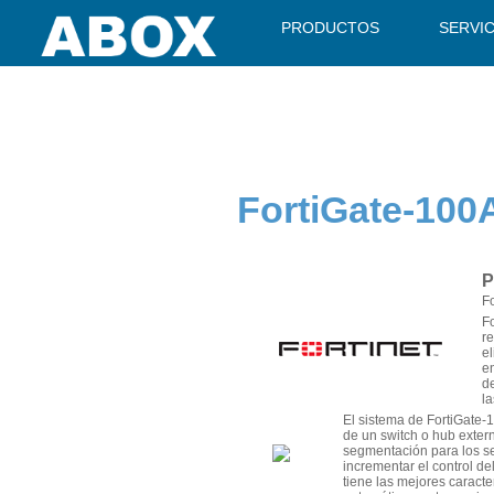
" />
PRODUCTOS
SERVI
FortiGate-100
P
F
F
re
el
e
de
l
El sistema de FortiGate-
de un switch o hub exter
segmentación para los se
incrementar el control de
tiene las mejores caracte