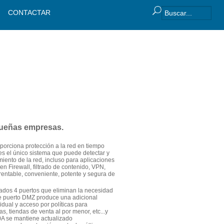
CONTACTAR
equeñas empresas.
porciona protección a la red en tiempo
 es el único sistema que puede detectar y
iento de la red, incluso para aplicaciones
n Firewall, filtrado de contenido, VPN,
 rentable, conveniente, potente y segura de
rados 4 puertos que eliminan la necesidad
ble puerto DMZ produce una adicional
dual y acceso por políticas para
s, tiendas de venta al por menor, etc...y
00A se mantiene actualizado