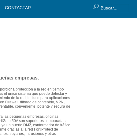
CONTACTAR
equeñas empresas.
porciona protección a la red en tiempo
 es el único sistema que puede detectar y
iento de la red, incluso para aplicaciones
n Firewall, filtrado de contenido, VPN,
 rentable, conveniente, potente y segura de
ra las pequeñas empresas, oficinas
FortiGate 50A son superiores comparadas
luye un puerto DMZ, conformador de tráfico
te gracias a la red FortiProtect de
nos, troyanos, intrusiones y otras