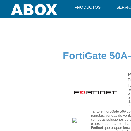
" />
PRODUCTOS
SERVI
FortiGate 50A
P
F
F
re
el
e
de
l
Tanto el FortiGate 50A c
remotas, tiendas de vent
con otras soluciones de 
o gestor de ancho de ban
Fortinet que proporciona 