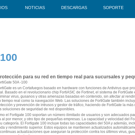
CIOS
NOTICIAS
DESCARGAS
SOPORTE
-100
rotección para su red en tiempo real para sucursales y p
ortiGate 50A -100
ortiGate es un Cortafuegos basado en hardware con funciones de Antivirus que pro
al. Basado en el revolucionario chip FortiASIC de Fortinet, el sistema de FortiGate
iminar virus, gusanos y otras amenazas basadas en contenido, sin afectar al rendim
n tiempo real como la navegación Web. Las soluciones de FortiGate también incluye
tección y prevención de intrusos y gestor de tráfico, haciendo de FortiGate la más
as soluciones de seguridad de red disponibles.
omo el Fortigate 100 soportan un número ilimitado de usuarios y son adecuados pa
a al por menor, y otro tipo de pequeñas empresas. La capacidad y velocidad del 
su categoría. El Fortigate 100 incluye todas las capacidades del 50A y además, inc
da y rendimiento superior. Estos equipos se mantienen actualizados automáticamen
continuas actualizaciones que aseguran la protección contra los últimos virus, gusa