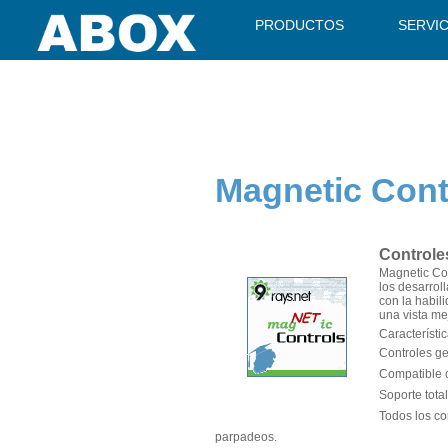
" />
PRODUCTOS
SERVI
Magnetic Cont
Controle
Magnetic Con
los desarrol
con la habil
una vista me
Característi
Controles g
Compatible 
Soporte tota
Todos los co
parpadeos.