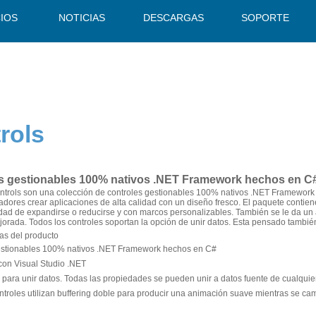
CIOS
NOTICIAS
DESCARGAS
SOPORTE
rols
s gestionables 100% nativos .NET Framework hechos en C
trols son una colección de controles gestionables 100% nativos .NET Framework 
ladores crear aplicaciones de alta calidad con un diseño fresco. El paquete cont
idad de expandirse o reducirse y con marcos personalizables. También se le da u
jorada. Todos los controles soportan la opción de unir datos. Esta pensado tambié
cas del producto
estionables 100% nativos .NET Framework hechos en C#
con Visual Studio .NET
l para unir datos. Todas las propiedades se pueden unir a datos fuente de cualquier
ntroles utilizan buffering doble para producir una animación suave mientras se ca