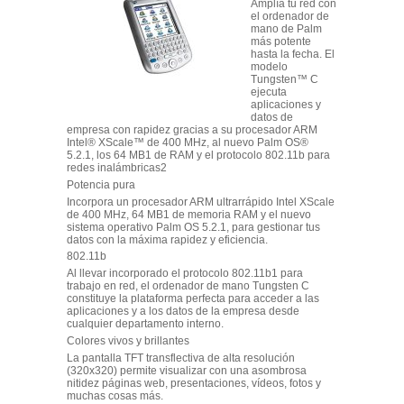
Amplía tu red con
el ordenador de
mano de Palm
más potente
hasta la fecha. El
modelo
Tungsten™ C
ejecuta
aplicaciones y
datos de
empresa con rapidez gracias a su procesador ARM
Intel® XScale™ de 400 MHz, al nuevo Palm OS®
5.2.1, los 64 MB
1
de RAM y el protocolo 802.11b para
redes inalámbricas
2
Potencia pura
Incorpora un procesador ARM ultrarrápido Intel XScale
de 400 MHz, 64 MB
1
de memoria RAM y el nuevo
sistema operativo Palm OS 5.2.1, para gestionar tus
datos con la máxima rapidez y eficiencia.
802.11b
Al llevar incorporado el protocolo 802.11b
1
para
trabajo en red, el ordenador de mano Tungsten C
constituye la plataforma perfecta para acceder a las
aplicaciones y a los datos de la empresa desde
cualquier departamento interno.
Colores vivos y brillantes
La pantalla TFT transflectiva de alta resolución
(320x320) permite visualizar con una asombrosa
nitidez páginas web, presentaciones, vídeos, fotos y
muchas cosas más.