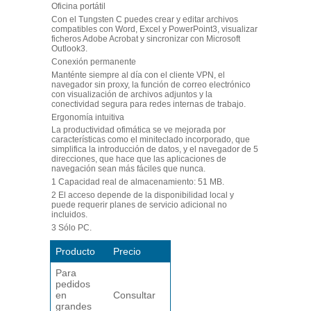
Oficina portátil
Con el Tungsten C puedes crear y editar archivos
compatibles con Word, Excel y PowerPoint
3
, visualizar
ficheros Adobe Acrobat y sincronizar con Microsoft
Outlook
3
.
Conexión permanente
Manténte siempre al día con el cliente VPN, el
navegador sin proxy, la función de correo electrónico
con visualización de archivos adjuntos y la
conectividad segura para redes internas de trabajo.
Ergonomía intuitiva
La productividad ofimática se ve mejorada por
características como el miniteclado incorporado, que
simplifica la introducción de datos, y el navegador de 5
direcciones, que hace que las aplicaciones de
navegación sean más fáciles que nunca.
1 Capacidad real de almacenamiento: 51 MB.
2 El acceso depende de la disponibilidad local y
puede requerir planes de servicio adicional no
incluidos.
3 Sólo PC.
Producto
Precio
Para
pedidos
en
Consultar
grandes