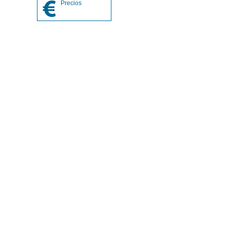
Precios
© 2019 ABOX
Política de cookies
Política de
privacidad
Abox France
Partners y certificados