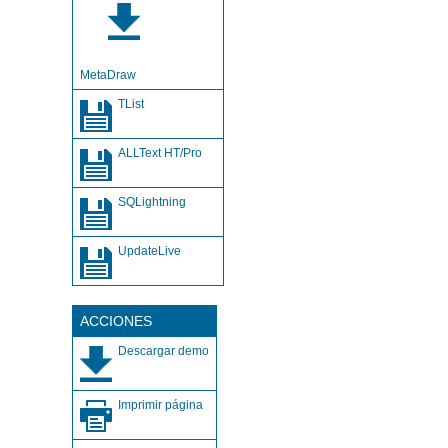
MetaDraw
TList
ALLText HT/Pro
SQLightning
UpdateLive
ACCIONES
Descargar demo
Imprimir página