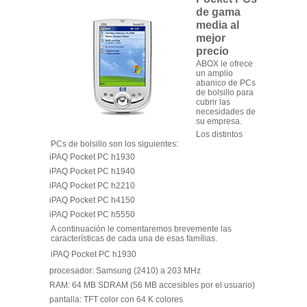
de gama
media al
mejor
precio
ABOX le ofrece
un amplio
abanico de PCs
de bolsillo para
cubrir las
necesidades de
su empresa.
Los distintos
PCs de bolsillo son los siguientes:
iPAQ Pocket PC h1930
iPAQ Pocket PC h1940
iPAQ Pocket PC h2210
iPAQ Pocket PC h4150
iPAQ Pocket PC h5550
A continuación le comentaremos brevemente las
características de cada una de esas famílias.
iPAQ Pocket PC h1930
procesador: Samsung (2410) a 203 MHz
RAM: 64 MB SDRAM (56 MB accesibles por el usuario)
pantalla: TFT color con 64 K colores