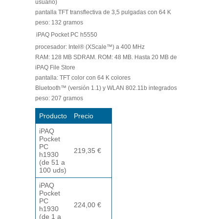
usuario)
pantalla TFT transflectiva de 3,5 pulgadas con 64 K
peso: 132 gramos
iPAQ Pocket PC h5550
procesador: Intel® (XScale™) a 400 MHz
RAM: 128 MB SDRAM. ROM: 48 MB. Hasta 20 MB de
iPAQ File Store
pantalla: TFT color con 64 K colores
Bluetooth™ (versión 1.1) y WLAN 802.11b integrados
peso: 207 gramos
Producto
Precio
iPAQ
Pocket
PC
219,35 €
h1930
(de 51 a
100 uds)
iPAQ
Pocket
PC
224,00 €
h1930
(de 1 a