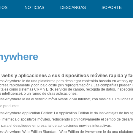
CIOS
NOTICIAS
DESCARGAS
SOPORTE
nywhere
webs y aplicaciones a sus dispositivos móviles rapida y fa
ss Anywhere le da una plataforma para desplegar contenido basado en webs y apli
presa rapidamente y con bajo coste (sin reprogramación). Las compañias pueden mo
tales como sistemas CRM y ERP, servicio de campo, recogida de datos, inspección
 intelligence), o un rango de otras aplicaciones.
ss Anywhere le da el servicio móvil AvantGo via Internet, con más de 10 millones d
de productos
ss Anywhere Application Edition
: La Application Edition le da las ventajas de las
Internet a dispositivos móviles, reduciendo significativamente el tiempo de desarro
 para el despliegue empresarial de aplicaciones móviles interactivas.
ss Anywhere Web Edition Standard
: Web Edition de iAnywhere le da una platafo