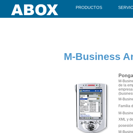
" />
PRODUCTOS
SERVI
M-Business A
Ponga 
M-Busine
de la em
empresa 
(business
M-Busine
Família 
M-Busine
XML y de 
posesión
M-Busine