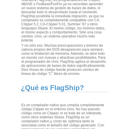
dBASE o FoxBase/FoxPro ya no necesitan aprender
un nuevo sistema de gestión de bases de datos, ni
descartar todo lo desarrollado hasta el momento.
FlagShip posibilita la inmediata migración, ya que su
compilador es completamente compatible con CA-
Clipper 5.2, CA-Clipper 5.01, Summer ’87 y otros
lenguajes Xbase. El mismo código, los mismos datos,
el mismo aspecto y comportamiento. Sólo una cosa
cambia: Unix, un sistema operativo mucho más
potente.
Y no sólo eso. Muchas preocupaciones y dolores de
cabeza propios del DOS desaparecen para siempre,
como la limitación de memoria. Además, se abre todo
un mundo con nuevas y atractivas posibilidades. Para
el programador de Unix, FlagShip agiliza el desarrollo
de aplicaciones de bases de datos significativamente.
Diez líneas de código fuente producen cientos de
líneas de código “C” libres de errores.
¿Qué es FlagShip?
Es un compilador nativo que compila completamente
código Clipper en el entorno Unix. No hay pseudo-
código como en Clipper, ni se trata de un intérprete,
como otros sistemas Xbase. FlagShip es un
compilador nativo y, como tal, optimiza tanto la
velocidad como el tamaño del código generado. Con