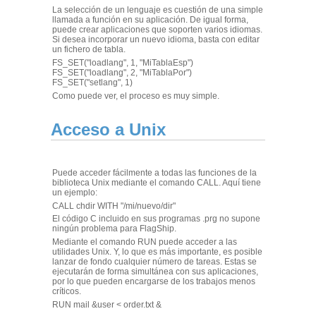
La selección de un lenguaje es cuestión de una simple
llamada a función en su aplicación. De igual forma,
puede crear aplicaciones que soporten varios idiomas.
Si desea incorporar un nuevo idioma, basta con editar
un fichero de tabla.
FS_SET("loadlang", 1, "MiTablaEsp")
FS_SET("loadlang", 2, "MiTablaPor")
FS_SET("setlang", 1)
Como puede ver, el proceso es muy simple.
Acceso a Unix
Puede acceder fácilmente a todas las funciones de la
biblioteca Unix mediante el comando CALL. Aquí tiene
un ejemplo:
CALL chdir WITH "/mi/nuevo/dir"
El código C incluido en sus programas .prg no supone
ningún problema para FlagShip.
Mediante el comando RUN puede acceder a las
utilidades Unix. Y, lo que es más importante, es posible
lanzar de fondo cualquier número de tareas. Estas se
ejecutarán de forma simultánea con sus aplicaciones,
por lo que pueden encargarse de los trabajos menos
críticos.
RUN mail &user < order.txt &