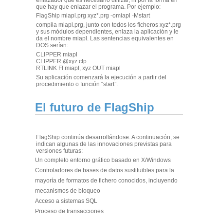
que hay que enlazar el programa. Por ejemplo:
FlagShip miapl.prg xyz*.prg -omiapl -Mstart
compila miapl.prg, junto con todos los ficheros xyz*.prg
y sus módulos dependientes, enlaza la aplicación y le
da el nombre miapl. Las sentencias equivalentes en
DOS serían:
CLIPPER miapl
CLIPPER @xyz.clp
RTLINK FI miapl, xyz OUT miapl
Su aplicación comenzará la ejecución a partir del
procedimiento o función “start”.
El futuro de FlagShip
FlagShip continúa desarrollándose. A continuación, se
indican algunas de las innovaciones previstas para
versiones futuras:
Un completo entorno gráfico basado en X/Windows
Controladores de bases de datos sustituibles para la
mayoría de formatos de fichero conocidos, incluyendo
mecanismos de bloqueo
Acceso a sistemas SQL
Proceso de transacciones