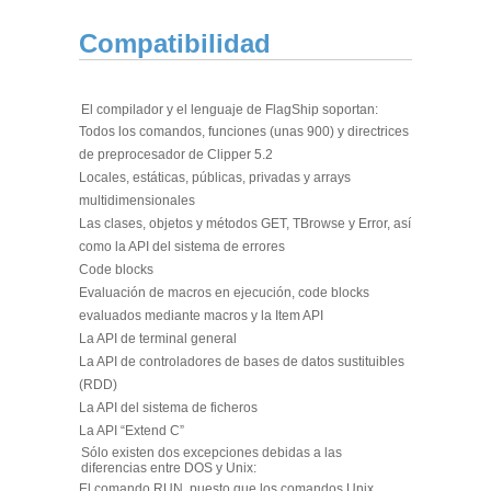
Compatibilidad
El compilador y el lenguaje de FlagShip soportan:
Todos los comandos, funciones (unas 900) y directrices
de preprocesador de Clipper 5.2
Locales, estáticas, públicas, privadas y arrays
multidimensionales
Las clases, objetos y métodos GET, TBrowse y Error, así
como la API del sistema de errores
Code blocks
Evaluación de macros en ejecución, code blocks
evaluados mediante macros y la Item API
La API de terminal general
La API de controladores de bases de datos sustituibles
(RDD)
La API del sistema de ficheros
La API “Extend C”
Sólo existen dos excepciones debidas a las
diferencias entre DOS y Unix:
El comando RUN, puesto que los comandos Unix