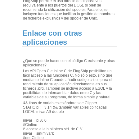
FlagShip permite el uso directo de dispositivos
(equivalente a los puertos del DOS), si bien se
recomienda la utilización del spooler. Para ello, se
incluyen funciones que facilitan la gestión de nombres
de ficheros exclusivos y del spooler de Unix.
Enlace con otras
aplicaciones
¿Qué se puede hacer con el código C existente y otras
aplicaciones?
Las API Open C e Inline C de FlagShip posibilitan un
fácil acceso a las funciones C. No sólo esto, sino que
mediante Inline C puede añadir código crítico para el
rendimiento de su aplicación directamente en sus
ficheros .prg. También se incluye acceso a ESQL y la
posibilidad de intercambiar datos entre C y las
variables de su programa, de forma simple y natural.
&& tipos de variables estándares de Clipper
STATIC pi := 3.14 && también variables tipificadas
LOCAL mivar AS double
...
mivar = pi /6.0
#Cinline
/* acceso a la biblioteca std. de C */
mivar = sin(mivar);
#endCinline