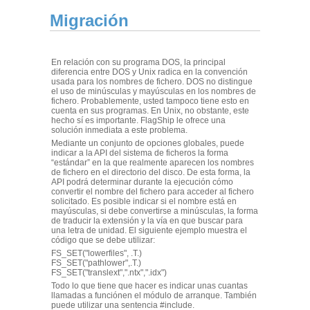
Migración
En relación con su programa DOS, la principal
diferencia entre DOS y Unix radica en la convención
usada para los nombres de fichero. DOS no distingue
el uso de minúsculas y mayúsculas en los nombres de
fichero. Probablemente, usted tampoco tiene esto en
cuenta en sus programas. En Unix, no obstante, este
hecho sí es importante. FlagShip le ofrece una
solución inmediata a este problema.
Mediante un conjunto de opciones globales, puede
indicar a la API del sistema de ficheros la forma
“estándar” en la que realmente aparecen los nombres
de fichero en el directorio del disco. De esta forma, la
API podrá determinar durante la ejecución cómo
convertir el nombre del fichero para acceder al fichero
solicitado. Es posible indicar si el nombre está en
mayúsculas, si debe convertirse a minúsculas, la forma
de traducir la extensión y la vía en que buscar para
una letra de unidad. El siguiente ejemplo muestra el
código que se debe utilizar:
FS_SET("lowerfiles", .T.)
FS_SET("pathlower",.T.)
FS_SET("translext",".ntx",".idx")
Todo lo que tiene que hacer es indicar unas cuantas
llamadas a funciónen el módulo de arranque. También
puede utilizar una sentencia #include.