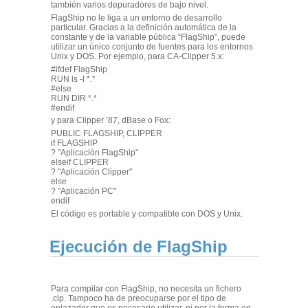
también varios depuradores de bajo nivel.
FlagShip no le liga a un entorno de desarrollo
particular. Gracias a la definición automática de la
constante y de la variable pública “FlagShip”, puede
utilizar un único conjunto de fuentes para los entornos
Unix y DOS. Por ejemplo, para CA-Clipper 5.x:
#ifdef FlagShip
RUN ls -l *.*
#else
RUN DIR *.*
#endif
y para Clipper ’87, dBase o Fox:
PUBLIC FLAGSHIP, CLIPPER
if FLAGSHIP
? "Aplicación FlagShip"
elseif CLIPPER
? "Aplicación Clipper"
else
? "Aplicación PC"
endif
El código es portable y compatible con DOS y Unix.
Ejecución de FlagShip
Para compilar con FlagShip, no necesita un fichero
.clp. Tampoco ha de preocuparse por el tipo de
enlazador que es necesario utilizar, ni por la forma en