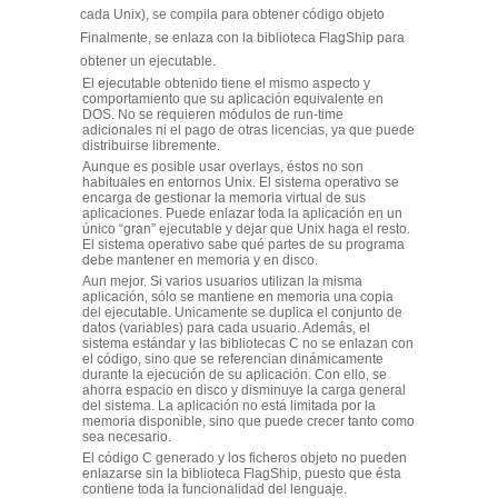
cada Unix), se compila para obtener código objeto
Finalmente, se enlaza con la biblioteca FlagShip para
obtener un ejecutable.
El ejecutable obtenido tiene el mismo aspecto y
comportamiento que su aplicación equivalente en
DOS. No se requieren módulos de run-time
adicionales ni el pago de otras licencias, ya que puede
distribuirse libremente.
Aunque es posible usar overlays, éstos no son
habituales en entornos Unix. El sistema operativo se
encarga de gestionar la memoria virtual de sus
aplicaciones. Puede enlazar toda la aplicación en un
único “gran” ejecutable y dejar que Unix haga el resto.
El sistema operativo sabe qué partes de su programa
debe mantener en memoria y en disco.
Aun mejor. Si varios usuarios utilizan la misma
aplicación, sólo se mantiene en memoria una copia
del ejecutable. Unicamente se duplica el conjunto de
datos (variables) para cada usuario. Además, el
sistema estándar y las bibliotecas C no se enlazan con
el código, sino que se referencian dinámicamente
durante la ejecución de su aplicación. Con ello, se
ahorra espacio en disco y disminuye la carga general
del sistema. La aplicación no está limitada por la
memoria disponible, sino que puede crecer tanto como
sea necesario.
El código C generado y los ficheros objeto no pueden
enlazarse sin la biblioteca FlagShip, puesto que ésta
contiene toda la funcionalidad del lenguaje.