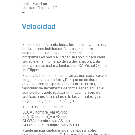
#ifdef FlagShip
#include "fspreset.fh"
#endif
Velocidad
El compilador soporta todos los tipos de variables y
declaradores habituales. No obstante, para
incrementar la velocidad de ejecución de sus
programas es posible indicar un tipo fijo para cada
variable en el momento de su declaración. Esta
innovación se incluirá también en CA-Visual Objects
for Clipper.
Es muy habitual en los programas que cada variable
tenga un uso específico. ¿Por qué no declararla
entonces con un tipo determinado? Con ello, la
velocidad se incrementa de forma espectacular, el
compilador puede realizar un mayor número de
verificaciones sobre el uso de las variables, y se
mejora la legibilidad del código.
Y todo esto con un simple
LOCAL nombre_var AS tipo
STATIC nombre_var AS tipo
GLOBAL nombre_var AS tipo
GLOBAL_EXT nombre_var AS tipo
Puede indicar cualquiera de los tipos simples
comunes del lenguaje C. Las variables así declaradas