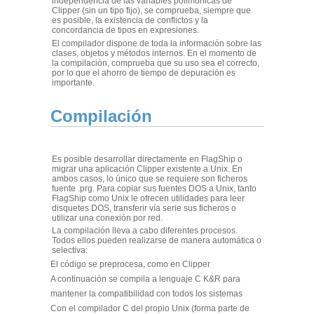
independencia de las variables polimórficas de
Clipper (sin un tipo fijo), se comprueba, siempre que
es posible, la existencia de conflictos y la
concordancia de tipos en expresiones.
El compilador dispone de toda la información sobre las
clases, objetos y métodos internos. En el momento de
la compilación, comprueba que su uso sea el correcto,
por lo que el ahorro de tiempo de depuración es
importante.
Compilación
Es posible desarrollar directamente en FlagShip o
migrar una aplicación Clipper existente a Unix. En
ambos casos, lo único que se requiere son ficheros
fuente .prg. Para copiar sus fuentes DOS a Unix, tanto
FlagShip como Unix le ofrecen utilidades para leer
disquetes DOS, transferir vía serie sus ficheros o
utilizar una conexión por red.
La compilación lleva a cabo diferentes procesos.
Todos ellos pueden realizarse de manera automática o
selectiva:
El código se preprocesa, como en Clipper
A continuación se compila a lenguaje C K&R para
mantener la compatibilidad con todos los sistemas
Con el compilador C del propio Unix (forma parte de