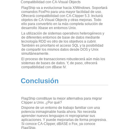
Compatibilidad con CA-Visual Objects
FlagShip va a evolucionar hacia X/Windows. Soportará
comandos FoxPro para una mayor facilidad de uso.
Ofrecerá compatibilidad con CA-Clipper 5.3. Incluirá
objetos de CA-Visual Objects y otras mejoras. Todo
ello para convertirlo en la más completa solución de
desarrollo Xbase en entornos Unix.
La utilización de sistemas operativos heterogéneos y
de diferentes entornos de base de datos mediante
tecnología RDD es otro de los objetivos a cubrir.
También es prioritario el acceso SQL y la posibilidad
de compartir los mismos datos desde DOS y Unix
simultáneamente.
El proceso de transacciones robustecerá aún más los
sistemas de bases de datos. Y, de paso, ofrecerá
compatibilidad con dBase IV.
Conclusión
FlagShip constituye la mejor alternativa para migrar
Clipper a Unix. ¿Por qué?
Dispone de un entorno de trabajo familiar con una
potencia inimaginable hasta ahora. No necesita
aprender nuevos lenguajes ni reprogramar sus
aplicaciones. Y puede mejorarlas de forma progresiva.
Si conoce CA-Clipper, dBASE o Fox, ya conoce
FlagShip.