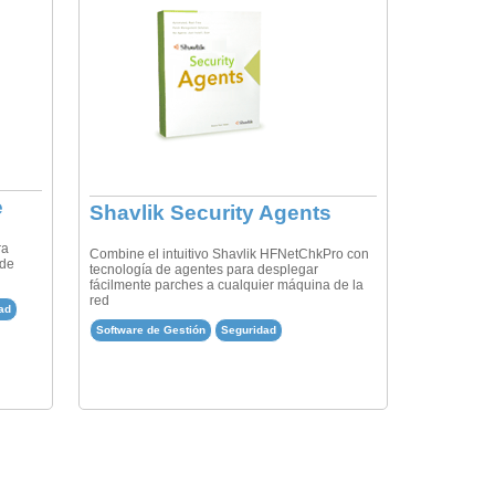
e
Shavlik Security Agents
ra
Combine el intuitivo Shavlik HFNetChkPro con
 de
tecnología de agentes para desplegar
fácilmente parches a cualquier máquina de la
red
ad
Software de Gestión
Seguridad