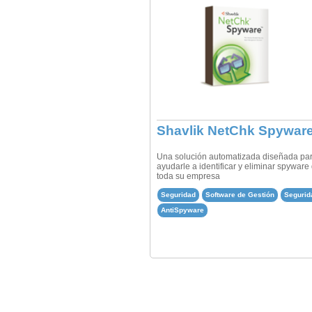
Shavlik NetChk Spywar
Una solución automatizada diseñada pa
ayudarle a identificar y eliminar spyware
toda su empresa
Seguridad
Software de Gestión
Segurid
AntiSpyware