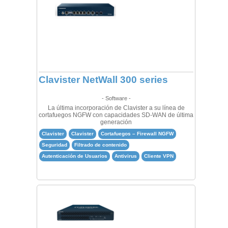
Clavister NetWall 300 series
- Software -
La última incorporación de Clavister a su línea de
cortafuegos NGFW con capacidades SD-WAN de última
generación
Clavister
Clavister
Cortafuegos – Firewall NGFW
Seguridad
Filtrado de contenido
Autenticación de Usuarios
Antivirus
Cliente VPN