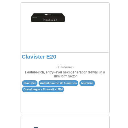
Clavister E20
- Hardware -
Feature-rich, entry-level next-generation frewall in a
slim form factor
Clavister
Autenticación de Usuarios
Antivirus
Cortafuegos - Firewall xUTM