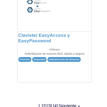
Clavister EasyAccess y
EasyPassword
- Software -
Autentíquese de manera fácil, rápida y segura
Clavister
Seguridad
Autenticación de Usuarios
1
[2]
[3]
[4]
Siguiente »