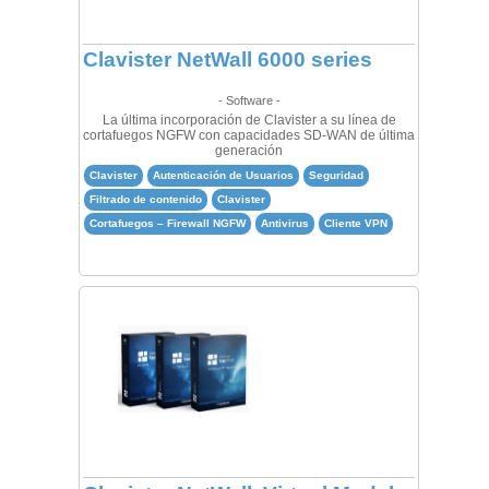
Clavister NetWall 6000 series
- Software -
La última incorporación de Clavister a su línea de
cortafuegos NGFW con capacidades SD-WAN de última
generación
Clavister
Autenticación de Usuarios
Seguridad
Filtrado de contenido
Clavister
Cortafuegos – Firewall NGFW
Antivirus
Cliente VPN