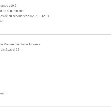
change v10.2
d en el punto final
iones de su servidor con DATA-ROVER
ano
de Mantenimiento de Arcserve
 List&Label 22
Guard