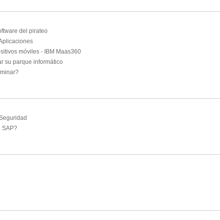
ftware del pirateo
Aplicaciones
ositivos móviles - IBM Maas360
r su parque informático
eminar?
 Seguridad
e SAP?