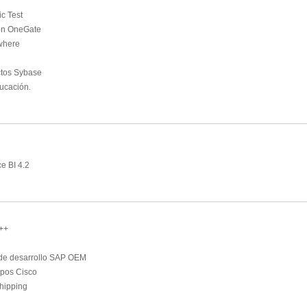
c Test
con OneGate
where
ctos Sybase
ducación.
e BI 4.2
++
 de desarrollo SAP OEM
ipos Cisco
shipping